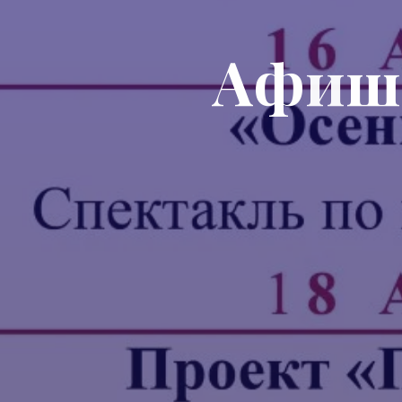
А
ф
и
ш