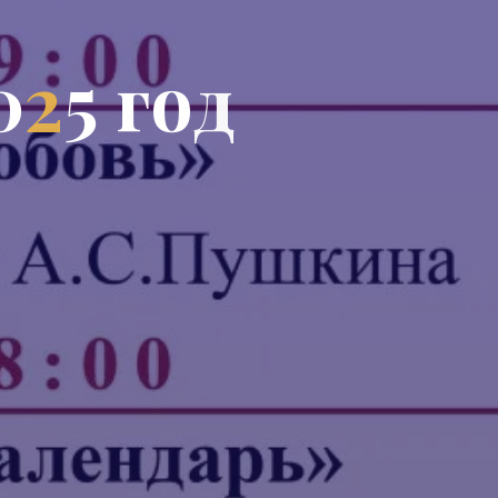
0
2
5
г
о
д