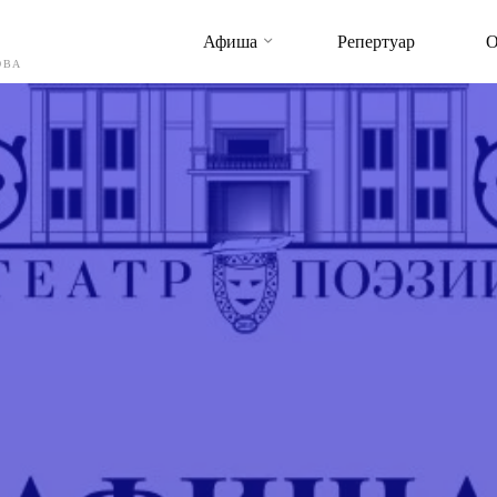
Афиша
Репертуар
О
ОВА