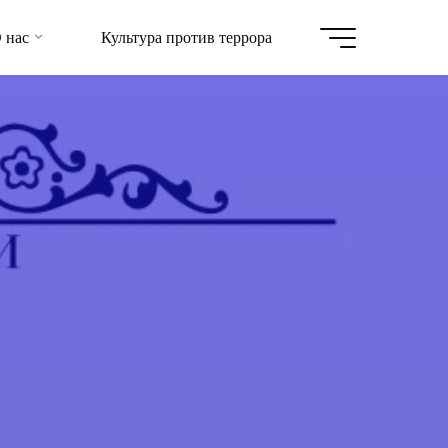
 нас
Культура против террора