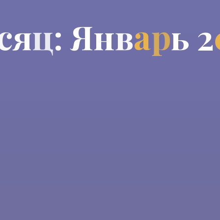
с
я
ц
:
Я
н
в
а
р
ь
2