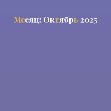
М
е
с
я
ц
:
О
к
т
я
б
р
ь
2
0
2
5