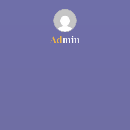
A
d
m
i
n