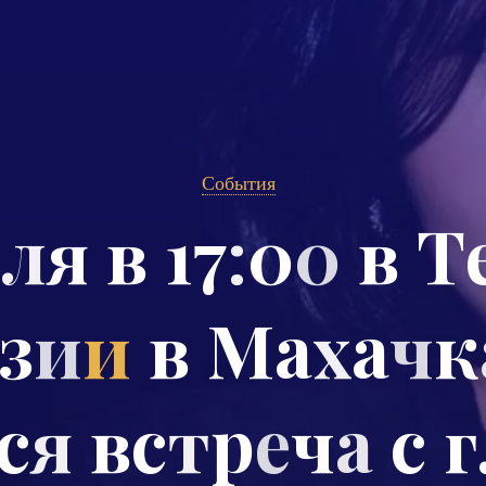
События
ю
л
я
в
1
7
:
0
0
в
Т
з
и
и
в
М
а
х
а
ч
к
с
я
в
с
т
р
е
ч
а
с
г