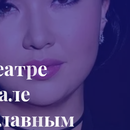
е
а
т
р
е
а
л
е
е
л
а
в
н
ы
м