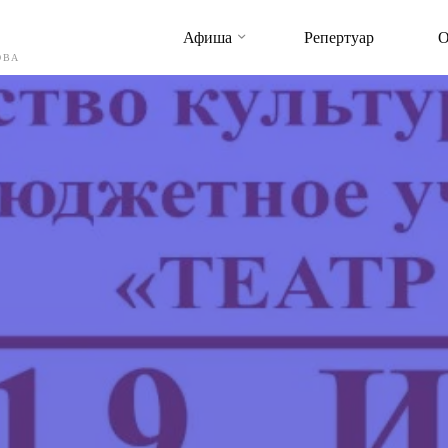
Афиша
Репертуар
О
ОВА