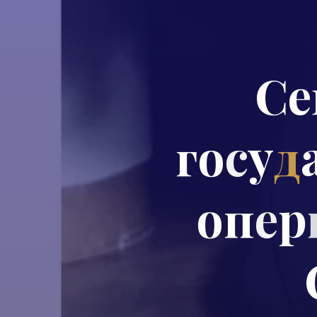
С
е
г
о
с
у
д
о
п
е
р