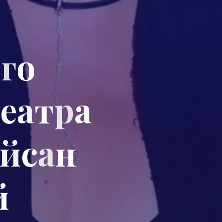
о
г
о
т
е
а
т
р
а
й
с
а
н
й