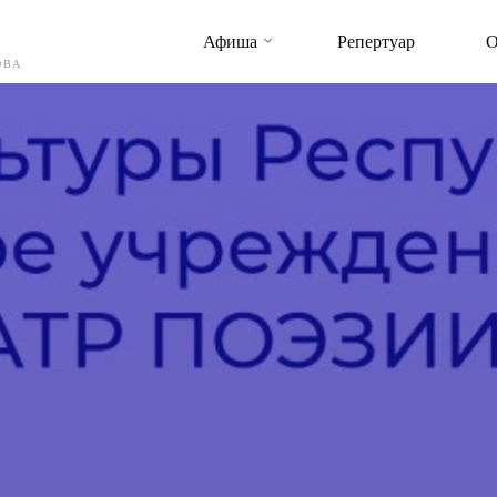
Афиша
Репертуар
О
ОВА