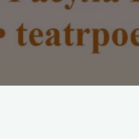
«Любовь! Россия! Солнце! Пушкин!»
6 июня в 14:00 в Театре поэзии состоятся Поэтические чтения,
посвященные 227-летию со Дня рождения великого русского поэта