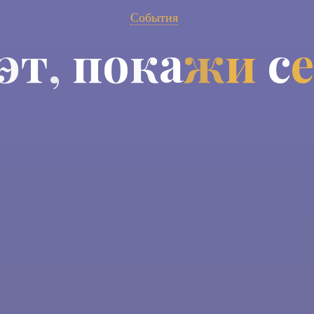
События
э
т
,
п
о
к
а
ж
и
с
е