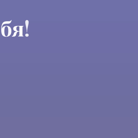
б
я
!