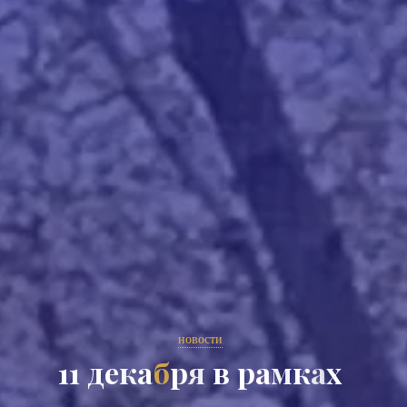
новости
1
1
д
е
к
а
б
р
я
в
р
а
м
к
а
х