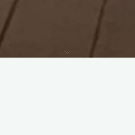
11 декабря в рамках циклового проекта Театра поэзии «Моя
поэтическая тетрадь» прошла встреча с юристом, психологом,
тренером по футболу, знатоком и любителем поэзии – Сулейманом
Шихвердиевым.
Яркое и интересное повествование героя «Моей поэтической
тетради», проиллюстрированное фотографиями из семейного