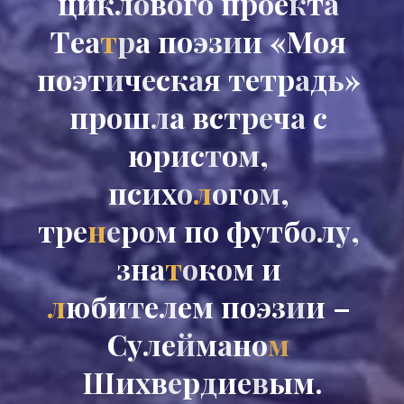
ц
и
к
л
о
в
о
г
о
п
р
о
е
к
т
а
Т
е
а
т
р
а
п
о
э
з
и
и
«
М
о
я
п
о
э
т
и
ч
е
с
к
а
я
т
е
т
р
а
д
ь
»
п
р
о
ш
л
а
в
с
т
р
е
ч
а
с
ю
р
и
с
т
о
м
,
п
с
и
х
о
л
о
г
о
м
,
т
р
е
н
е
р
о
м
п
о
ф
у
т
б
о
л
у
,
з
н
а
т
о
к
о
м
и
л
ю
б
и
т
е
л
е
м
п
о
э
з
и
и
–
С
у
л
е
й
м
а
н
о
м
Ш
и
х
в
е
р
д
и
е
в
ы
м
.