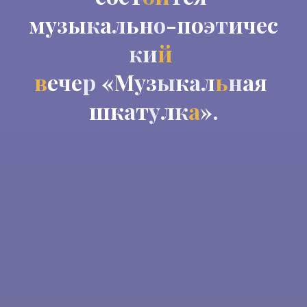
м
у
з
ы
к
а
л
ь
н
о
-
п
о
э
т
и
ч
е
с
к
и
й
в
е
ч
е
р
«
М
у
з
ы
к
а
л
ь
н
а
я
ш
к
а
т
у
л
к
а
»
.