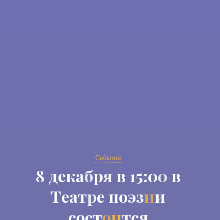
События
8
д
е
к
а
б
р
я
в
1
5
:
0
0
в
Т
е
а
т
р
е
п
о
э
з
и
и
с
о
с
т
о
и
т
с
я