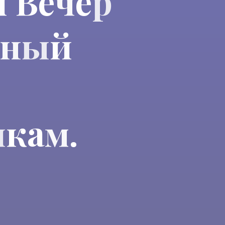
л
В
е
ч
е
е
р
н
ы
й
и
к
а
м
.