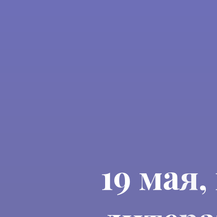
1
9
м
а
я
,