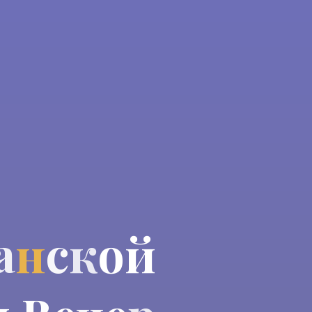
а
н
с
к
о
й