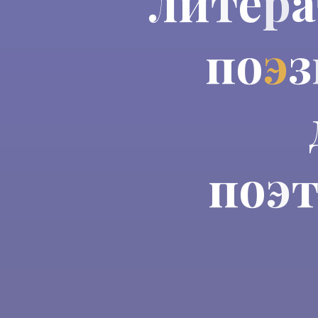
л
и
т
е
р
а
п
о
э
з
п
о
о
э