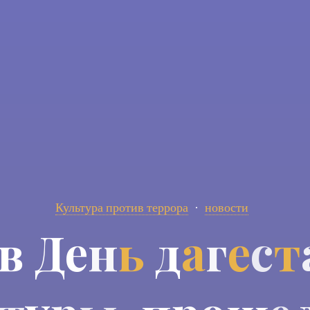
Культура против террора
новости
в
Д
е
н
ь
д
а
г
е
с
т