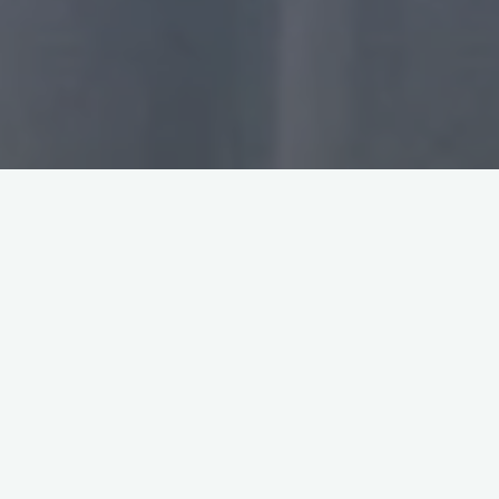
Театр Поэзии и Лакский музыкально-драматический театр им. Э.
Капиева порадовали зрителей насыщенной программой на
праздничных выходных. 1, 3 и 4 мая артисты театров выступили на
Открытой площадке Театра Поэзии с большой музыкально-
поэтической программой, в которую вошли песни и стихотворения
на русском и лакском языках. В программе приняли участие артисты
Театра Поэзии: Асият Айгунова, Казбек Алиев, Хазина Ибрагимова,
Адилхан Балагаев, Егор Бесараб, Руслан Ларин, Джамиля Закарьяева