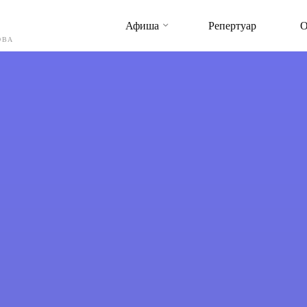
Афиша
Репертуар
О
ОВА