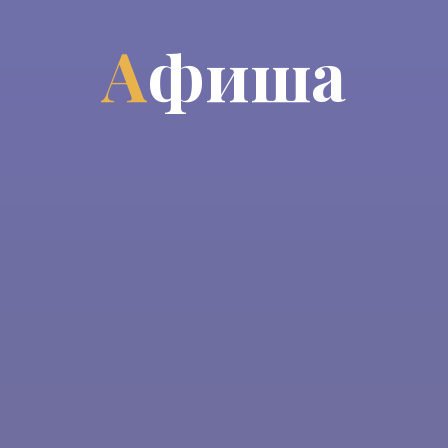
А
ф
и
ш
а