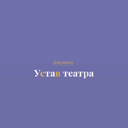
Документы
У
с
т
а
в
т
е
а
т
р
а